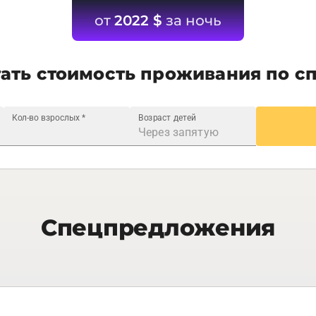
от
2022
$
за ночь
ать стоимость проживания по с
Кол-во взрослых
*
Возраст детей
Спецпредложения