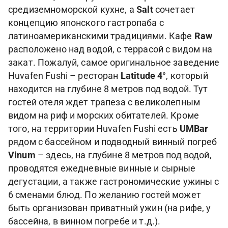
средиземноморской кухне, а
Salt
сочетает
концепцию японского гастропаба с
латиноамериканскими традициями. Кафе
Raw
расположено над водой, с террасой с видом на
закат. Пожалуй, самое оригинальное заведение
Huvafen Fushi – ресторан
Latitude 4°
, который
находится на глубине 8 метров под водой. Тут
гостей отеля ждет трапеза с великолепным
видом на риф и морских обитателей. Кроме
того, на территории Huvafen Fushi есть
UMBar
рядом с бассейном и подводный винный погреб
Vinum
– здесь, на глубине 8 метров под водой,
проводятся ежедневные винные и сырные
дегустации, а также гастрономические ужины с
6 сменами блюд. По желанию гостей может
быть организован приватный ужин (на рифе, у
бассейна, в винном погребе и т.д.).