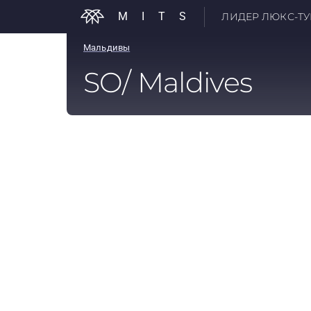
MITS
ЛИДЕР ЛЮКС-ТУР
Мальдивы
SO/ Maldives