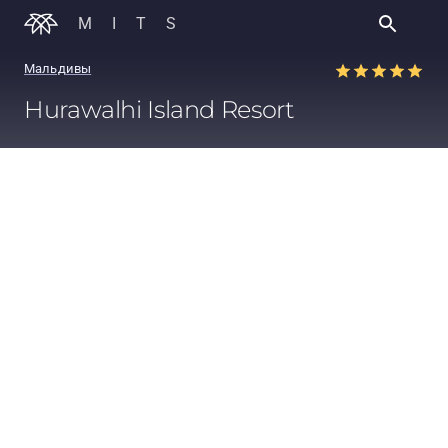
MITS
Мальдивы
Hurawalhi Island Resort