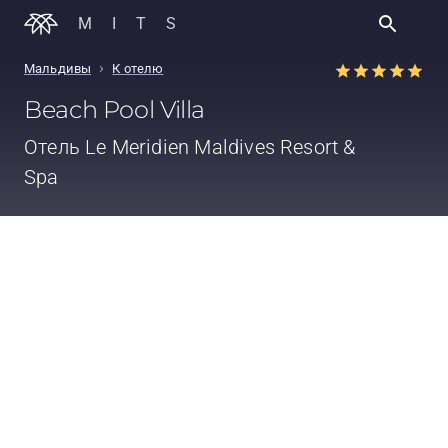
MITS
›
Мальдивы
К отелю
Beach Pool Villa
Отель
Le Meridien Maldives Resort &
Spa