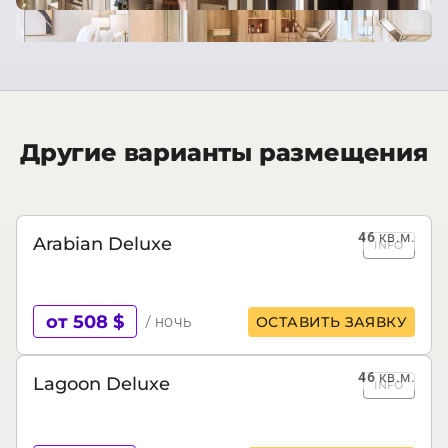
Другие варианты размещения
46
кв.м.
Arabian Deluxe
INFO
от 508 $
/ ночь
ОСТАВИТЬ ЗАЯВКУ
46
кв.м.
Lagoon Deluxe
INFO