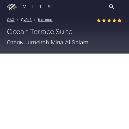
MITS
›
›
ОАЭ
Дубай
К отелю
Ocean Terrace Suite
Отель
Jumeirah Mina Al Salam