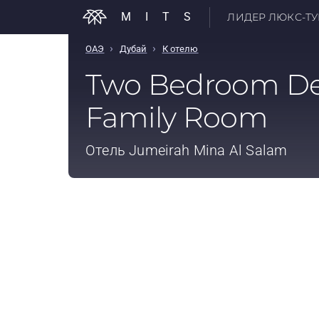
MITS
ЛИДЕР ЛЮКС-ТУР
›
›
ОАЭ
Дубай
К отелю
Two Bedroom De
Family Room
Отель
Jumeirah Mina Al Salam