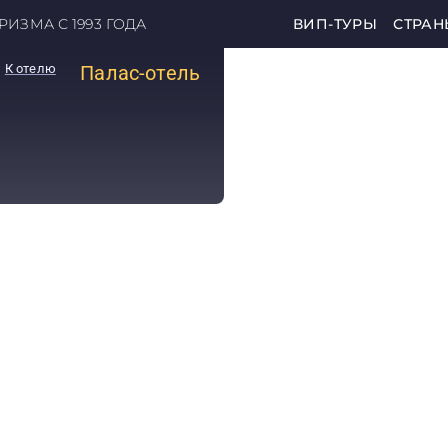
ИЗМА С 1993 ГОДА
ВИП-ТУРЫ
СТРАН
К отелю
Палас-отель