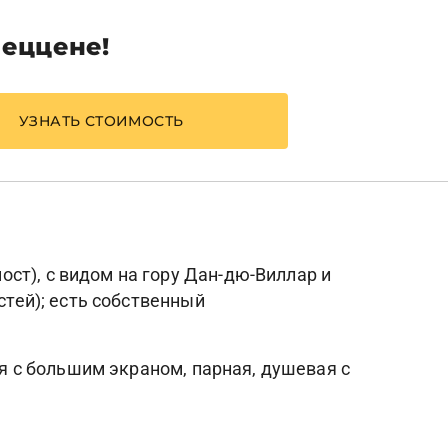
пеццене!
УЗНАТЬ СТОИМОСТЬ
ст), с видом на гору Дан-дю-Виллар и
стей); есть собственный
ая с большим экраном, парная, душевая с