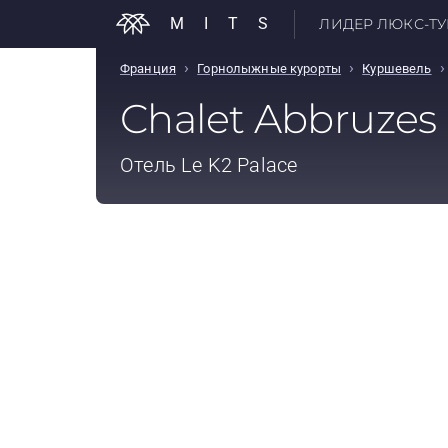
MITS
ЛИДЕР ЛЮКС-ТУР
›
›
›
Франция
Горнолыжные курорты
Куршевель
Chalet Abbruzes
Отель
Le K2 Palace