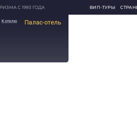
ИЗМА С 1993 ГОДА
ВИП-ТУРЫ
СТРАН
К отелю
Палас-отель