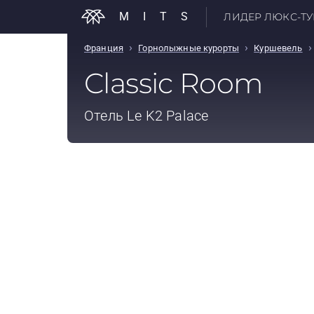
MITS
ЛИДЕР ЛЮКС-ТУР
›
›
›
Франция
Горнолыжные курорты
Куршевель
Classic Room
Отель
Le K2 Palace