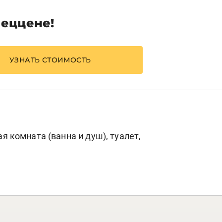
пеццене!
УЗНАТЬ СТОИМОСТЬ
я комната (ванна и душ), туалет,