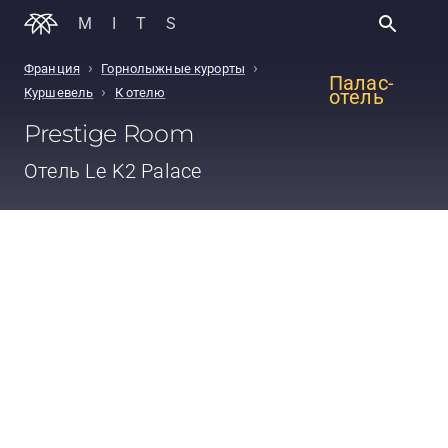
MITS
›
›
Франция
Горнолыжные курорты
Палас-
›
Куршевель
К отелю
отель
Prestige Room
Отель
Le K2 Palace