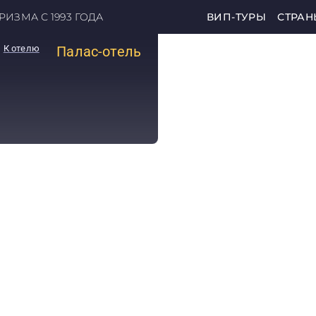
ИЗМА С 1993 ГОДА
ВИП-ТУРЫ
СТРАН
К отелю
Палас-отель