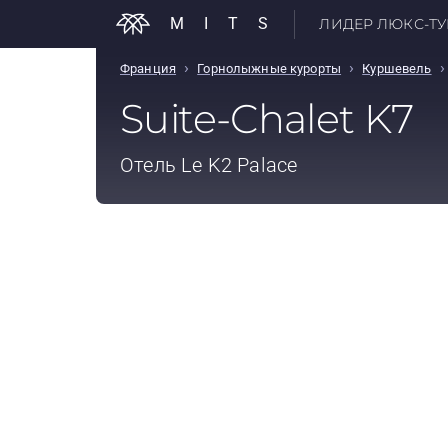
MITS
ЛИДЕР ЛЮКС-ТУР
›
›
›
Франция
Горнолыжные курорты
Куршевель
Suite-Chalet K7
Отель
Le K2 Palace