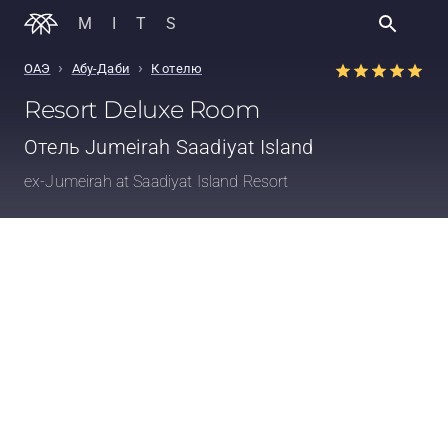
MITS
›
›
ОАЭ
Абу-Даби
К отелю
Resort Deluxe Room
Отель
Jumeirah Saadiyat Island
ex-Jumeirah at Saadiyat Island Resort